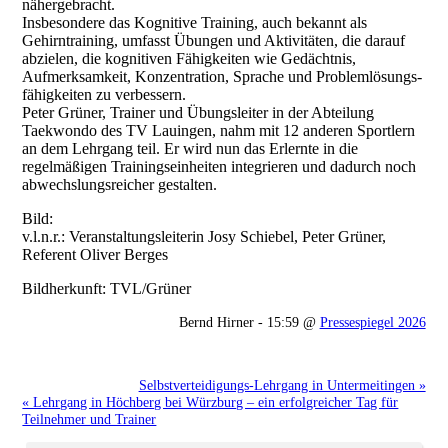
nähergebracht.
Insbesondere das Kognitive Training, auch bekannt als
Gehirntraining, umfasst Übungen und Aktivitäten, die darauf
abzielen, die kognitiven Fähigkeiten wie Gedächtnis,
Aufmerksamkeit, Konzentration, Sprache und Problemlösungs-
fähigkeiten zu verbessern.
Peter Grüner, Trainer und Übungsleiter in der Abteilung
Taekwondo des TV Lauingen, nahm mit 12 anderen Sportlern
an dem Lehrgang teil. Er wird nun das Erlernte in die
regelmäßigen Trainingseinheiten integrieren und dadurch noch
abwechslungsreicher gestalten.
Bild:
v.l.n.r.: Veranstaltungsleiterin Josy Schiebel, Peter Grüner,
Referent Oliver Berges
Bildherkunft: TVL/Grüner
Bernd Hirner - 15:59 @
Pressespiegel 2026
Selbstverteidigungs-Lehrgang in Untermeitingen »
« Lehrgang in Höchberg bei Würzburg – ein erfolgreicher Tag für
Teilnehmer und Trainer