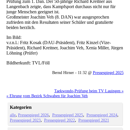
Prüfung zum 1. Dan. Der 50-jährige Richard Kreitner aus
Langenbach zeigte, dass Kampfsport durchaus nicht nur für
junge Menschen geeignet ist.
Großmeister Joachim Veh (8. DAN) war ausgesprochen
zufrieden mit den Resultaten seiner Schüler und gratulierte
beiden herzlich.
Im Bild:
v.r.n.l.: Fritz Kosak (DAU-Präsident), Fritz Kinzel (Vize-
Präsident), Richard Kreitner, Joachim Veh, Xenia Miller, Jürgen
Löhning (Prüfer)
Bildherkunft: TVL/Föll
Bernd Hirner - 11:32 @
Pressespiegel 2025
Taekwondo-Prüfung beim TV Lauingen »
« Ehrung vom Bezirk Schwaben für Joachim Veh
Kategorien
alle
Pressespiegel 2026
Pressespiegel 2025
Pressespiegel 2024
Pressespiegel 2023
Pressespiegel 2022
Pressespiegel 2021